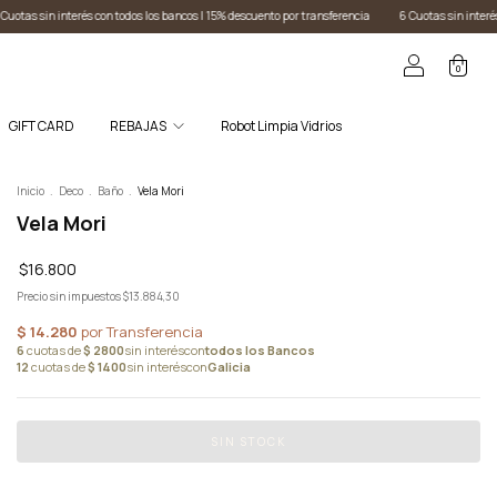
ancos I 15% descuento por transferencia
6 Cuotas sin interés con todos los bancos I 15% descu
0
GIFT CARD
REBAJAS
Robot Limpia Vidrios
Inicio
.
Deco
.
Baño
.
Vela Mori
Vela Mori
$16.800
Precio sin impuestos
$13.884,30