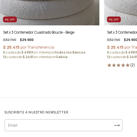
9
%
OFF
9
%
OFF
Set x 3 Contenedo
Set x 3 Contenedor Cuadrado Boucle - Beige
$32.700
$29.90
$32.700
$29.900
(2)
SUSCRIBITE A NUESTRO NEWSLETTER