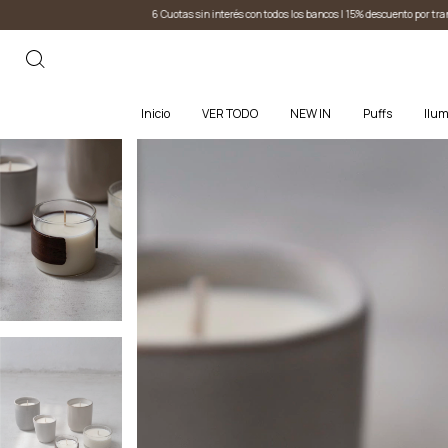
 Cuotas sin interés con todos los bancos I 15% descuento por transferencia
6 Cuotas sin inter
Inicio
VER TODO
NEW IN
Puffs
Ilum