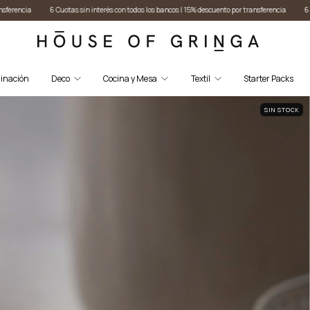
és con todos los bancos I 15% descuento por transferencia
6 Cuotas sin interés con todos los b
inación
Deco
Cocina y Mesa
Textil
Starter Packs
SIN STOCK