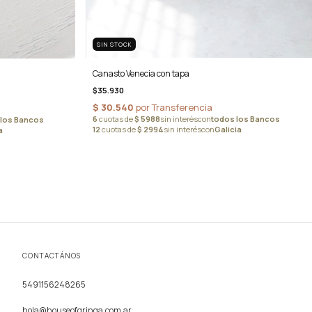
SIN STOCK
Canasto Venecia con tapa
$35.930
CONTACTÁNOS
5491156248265
hola@houseofgringa.com.ar