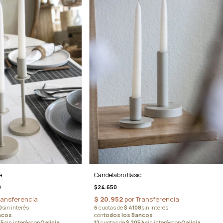
e
Candelabro Basic
0
$24.650