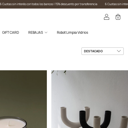
escuento por transferencia
6 Cuotas sin interés con todos los bancos I 15% descuento por tran
0
GIFT CARD
REBAJAS
Robot Limpia Vidrios