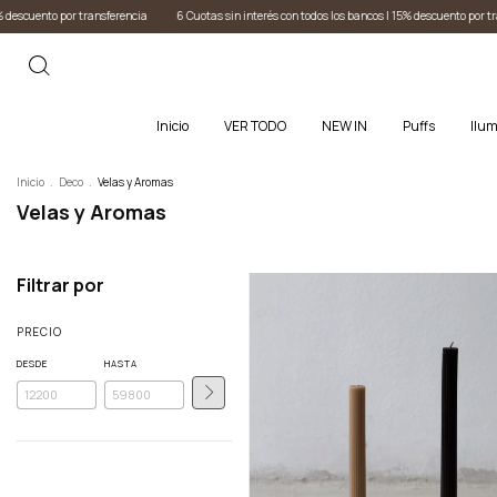
nterés con todos los bancos I 15% descuento por transferencia
6 Cuotas sin interés con todos 
Inicio
VER TODO
NEW IN
Puffs
Ilum
Inicio
.
Deco
.
Velas y Aromas
Velas y Aromas
Filtrar por
PRECIO
DESDE
HASTA