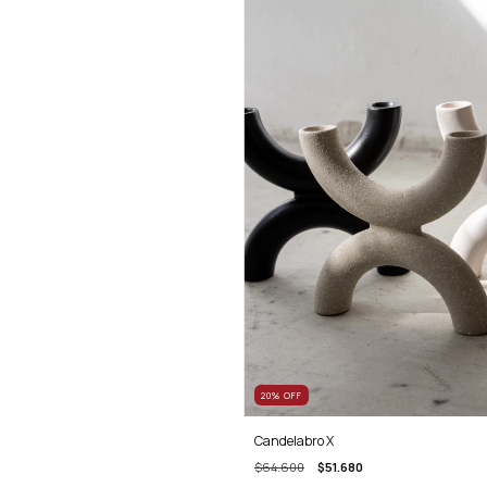
20
%
OFF
Candelabro X
$64.600
$51.680