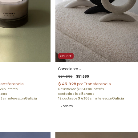
20
%
OFF
Candelabro U
$64.600
$51.680
2 colores