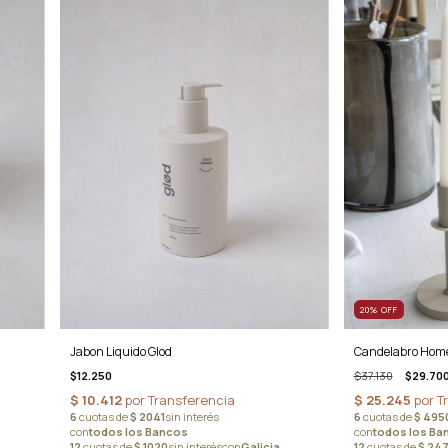
20
%
OFF
Jabon Liquido Glod
Candelabro Hom
$12.250
$37.130
$29.70