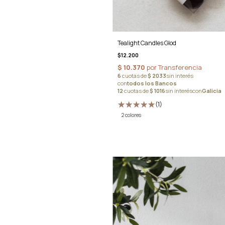
Tealight Candles Glod
$12.200
(1)
2 colores