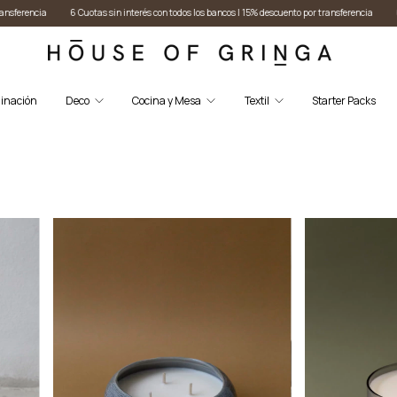
los bancos I 15% descuento por transferencia
6 Cuotas sin interés con todos los bancos I 15% d
inación
Deco
Cocina y Mesa
Textil
Starter Packs