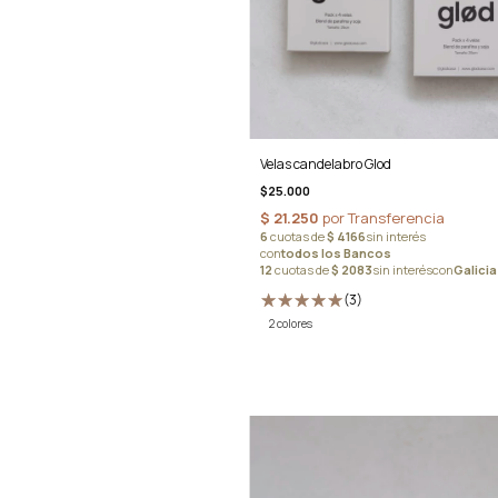
Velas candelabro Glod
$25.000
(3)
2 colores