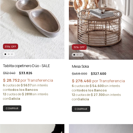
35
%
OFF
30
%
OFF
Tablita copetinero Dúo - SALE
Mesa Soka
$52.040
$33.826
$468.000
$327.600
COMPRAR