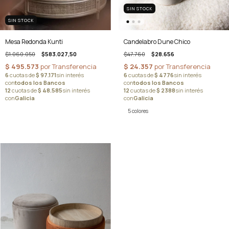
SIN STOCK
SIN STOCK
Mesa Redonda Kunti
Candelabro Dune Chico
$1.060.050
$583.027,50
$47.760
$28.656
5 colores