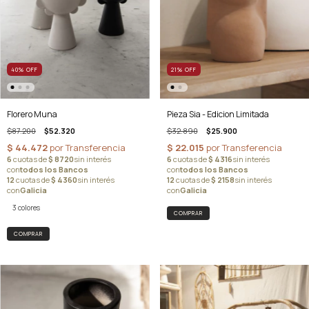
21
%
OFF
40
%
OFF
Pieza Sia - Edicion Limitada
Florero Muna
$32.890
$25.900
$87.200
$52.320
3 colores
COMPRAR