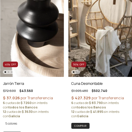
50
%
OFF
40
%
OFF
Cuna Desmontable
Jarrón Tierra
$1.005.480
$502.740
$72.600
$43.560
5 colores