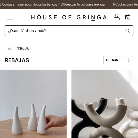
s los bancos I 15% descuento por transferencia
6 Cuotas sin interés con todos los bancos I 15%
0
Inicio
.
REBAJAS
REBAJAS
FILTRAR