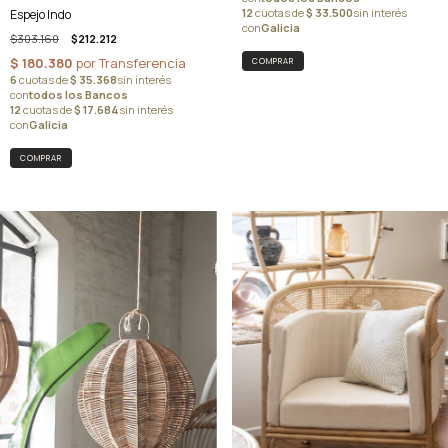
Espejo Indo
$303.160
$212.212