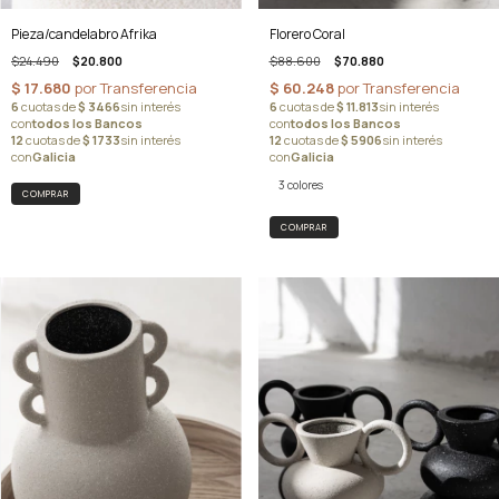
Pieza/candelabro Afrika
Florero Coral
$24.490
$20.800
$88.600
$70.880
3 colores
COMPRAR
COMPRAR