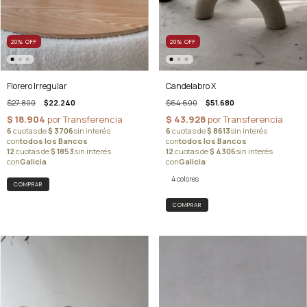
20
%
OFF
20
%
OFF
Florero Irregular
Candelabro X
$27.800
$22.240
$64.600
$51.680
4 colores
COMPRAR
COMPRAR