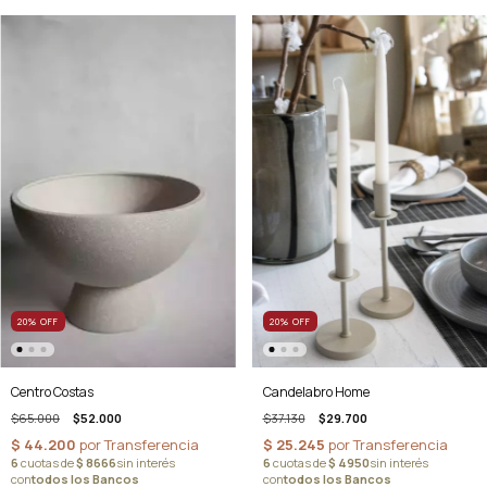
20
%
OFF
20
%
OFF
Centro Costas
Candelabro Home
$65.000
$52.000
$37.130
$29.700