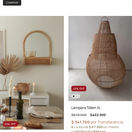
COMPRAR
40
%
OFF
Lampara Totem XL
$670.000
$402.000
30
%
OFF