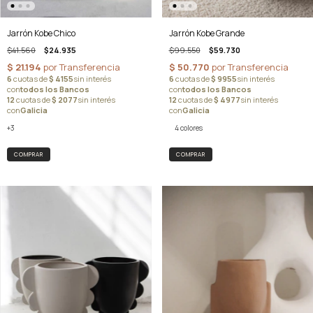
Jarrón Kobe Chico
Jarrón Kobe Grande
$41.560
$24.935
$99.550
$59.730
+3
4 colores
COMPRAR
COMPRAR