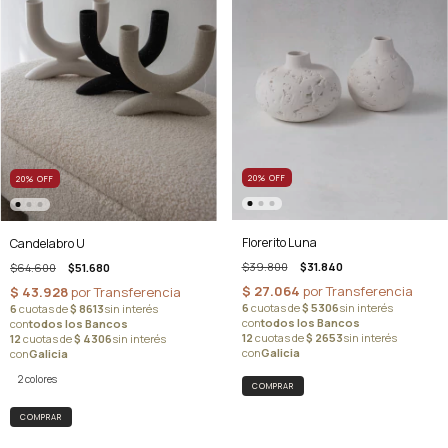
20
%
OFF
20
%
OFF
Florerito Luna
Candelabro U
$39.800
$31.840
$64.600
$51.680
2 colores
COMPRAR
COMPRAR