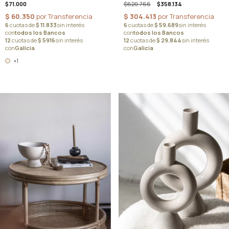
$620.766
$358.134
$71.000
+1