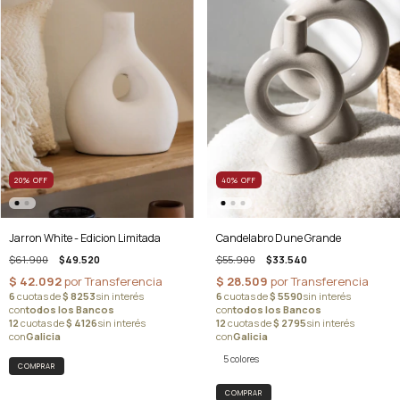
20
%
OFF
40
%
OFF
Jarron White - Edicion Limitada
Candelabro Dune Grande
$61.900
$49.520
$55.900
$33.540
5 colores
COMPRAR