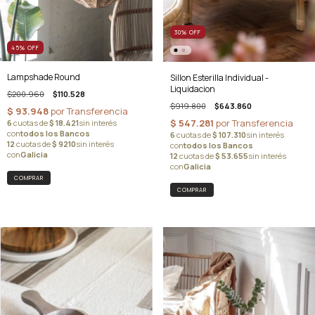
30
%
OFF
45
%
OFF
Lampshade Round
Sillon Esterilla Individual -
Liquidacion
$200.960
$110.528
$919.800
$643.860