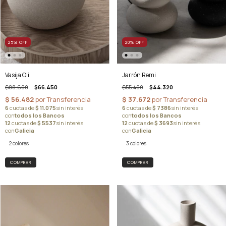
25
%
OFF
20
%
OFF
Vasija Oli
Jarrón Remi
$88.600
$66.450
$55.400
$44.320
2 colores
3 colores
COMPRAR
COMPRAR