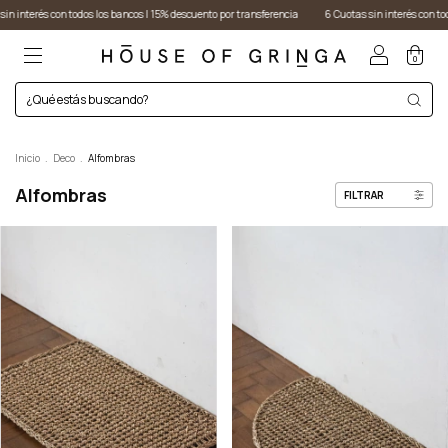
 con todos los bancos I 15% descuento por transferencia
6 Cuotas sin interés con todos los ban
0
Inicio
.
Deco
.
Alfombras
Alfombras
FILTRAR