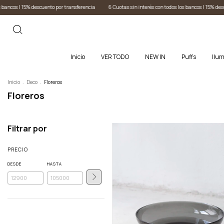
ncia
6 Cuotas sin interés con todos los bancos I 15% descuento por transferencia
6 Cuotas 
Inicio
VER TODO
NEW IN
Puffs
Ilum
Inicio
.
Deco
.
Floreros
Floreros
Filtrar por
PRECIO
DESDE
HASTA