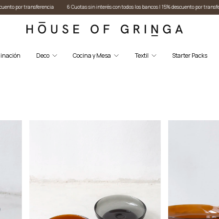
sin interés con todos los bancos I 15% descuento por transferencia
6 Cuotas sin interés con t
inación
Deco
Cocina y Mesa
Textil
Starter Packs