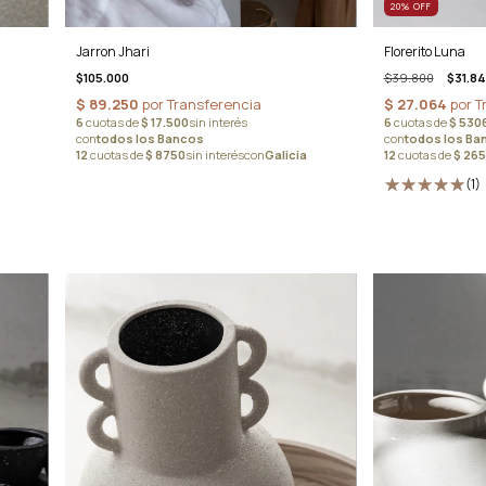
20
%
OFF
Florerito Luna
Jarron Jhari
$39.800
$31.8
$105.000
(1)