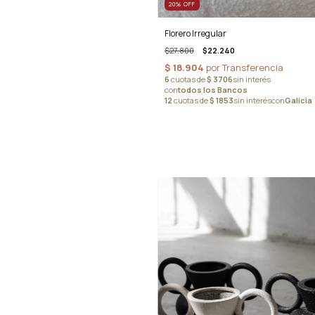
20
%
OFF
Florero Irregular
$27.800
$22.240