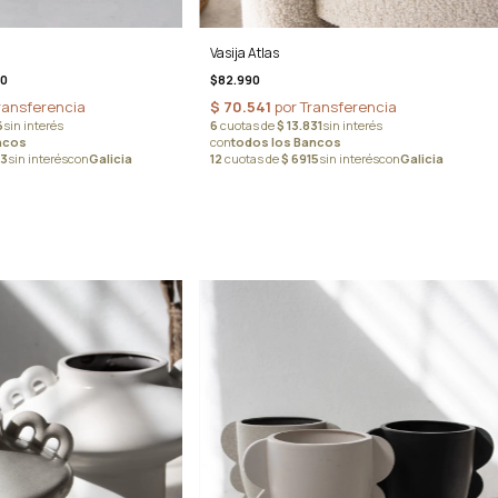
Vasija Atlas
40
$82.990