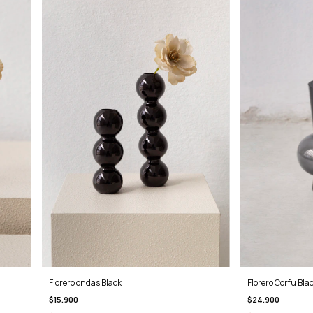
Florero ondas Black
Florero Corfu Bla
$15.900
$24.900