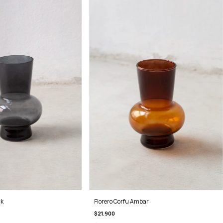
Florero Corfu Ambar
ck
$21.900