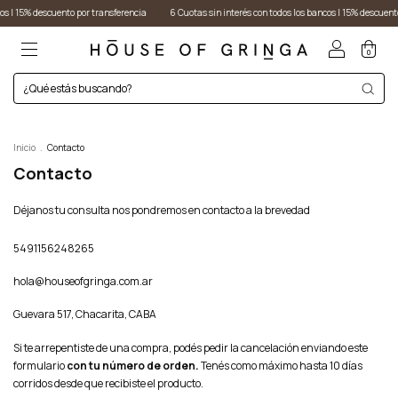
s I 15% descuento por transferencia
6 Cuotas sin interés con todos los bancos I 15% descuento 
0
Inicio
.
Contacto
Contacto
Déjanos tu consulta nos pondremos en contacto a la brevedad
5491156248265
hola@houseofgringa.com.ar
Guevara 517, Chacarita, CABA
Si te arrepentiste de una compra, podés pedir la cancelación enviando este
formulario
con tu número de orden.
Tenés como máximo hasta 10 días
corridos desde que recibiste el producto.