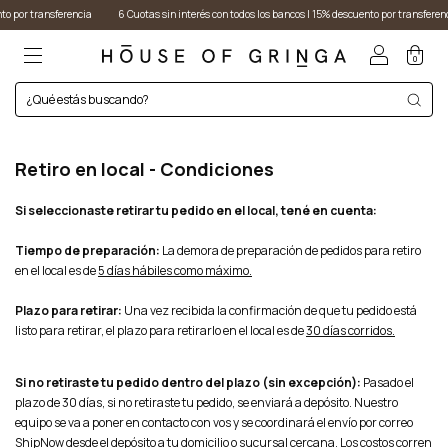
 por transferencia
6 Cuotas sin interés con todos los bancos I 15% descuento por transferenci
0
Retiro en local - Condiciones
Si seleccionaste retirar tu pedido en el local, tené en cuenta:
Tiempo de preparación:
La demora de preparación de pedidos para retiro
en el local es de
5 días hábiles como máximo.
Plazo para retirar:
Una vez recibida la confirmación de que tu pedido está
listo para retirar, el plazo para retirarlo en el local es de
30 días corridos.
Si no retiraste tu pedido dentro del plazo (sin excepción):
Pasado el
plazo de 30 días, si no retiraste tu pedido, se enviará a depósito. Nuestro
equipo se va a poner en contacto con vos y se coordinará el envío por correo
ShipNow desde el depósito a tu domicilio o sucursal cercana. Los costos corren