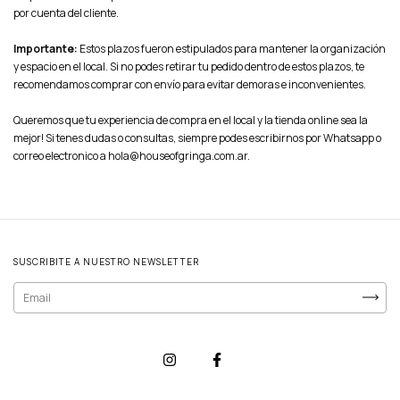
por cuenta del cliente.
Importante:
Estos plazos fueron estipulados para mantener la organización
y espacio en el local. Si no podes retirar tu pedido dentro de estos plazos, te
recomendamos comprar con envío para evitar demoras e inconvenientes.
Queremos que tu experiencia de compra en el local y la tienda online sea la
mejor! Si tenes dudas o consultas, siempre podes escribirnos por Whatsapp o
correo electronico a
hola@houseofgringa.com.ar
.
SUSCRIBITE A NUESTRO NEWSLETTER