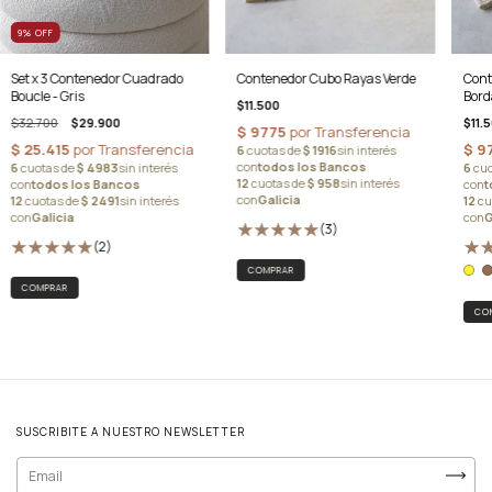
9
%
OFF
Set x 3 Contenedor Cuadrado
Contenedor Cubo Rayas Verde
Cont
Boucle - Gris
Bord
$11.500
$32.700
$29.900
$11.
(3)
(2)
CO
SUSCRIBITE A NUESTRO NEWSLETTER