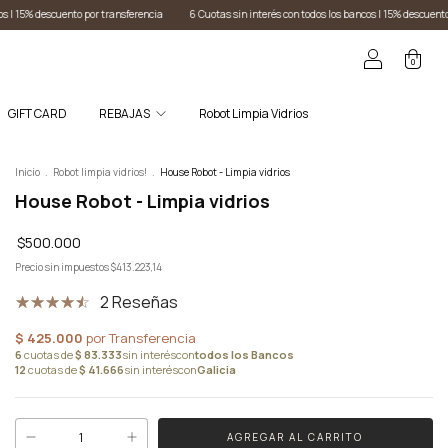
ncia
6 Cuotas sin interés con todos los bancos I 15% descuento por transferencia
6 Cuotas
0
GIFT CARD
REBAJAS
Robot Limpia Vidrios
Inicio
.
Robot limpia vidrios!
.
House Robot - Limpia vidrios
House Robot - Limpia vidrios
$500.000
Precio sin impuestos
$413.223,14
2 Reseñas