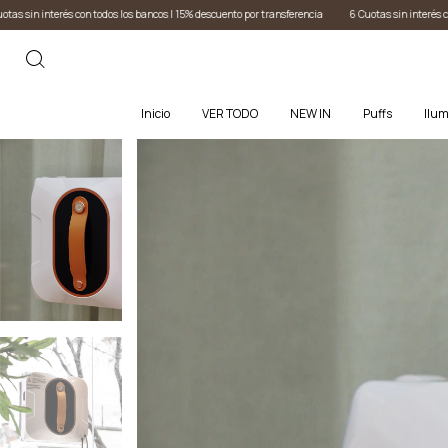
ancos I 15% descuento por transferencia
6 Cuotas sin interés con todos los bancos I 15% descue
Inicio
VER TODO
NEW IN
Puffs
Ilum