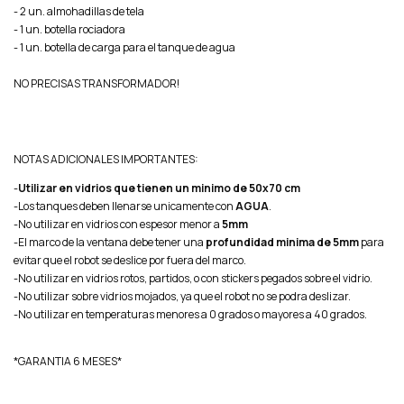
- 2 un. almohadillas de tela
- 1 un. botella rociadora
- 1 un. botella de carga para el tanque de agua
NO PRECISAS TRANSFORMADOR!
NOTAS ADICIONALES IMPORTANTES:
-
Utilizar en vidrios que tienen un minimo de 50x70 cm
-Los tanques deben llenarse unicamente con
AGUA
.
-No utilizar en vidrios con espesor menor a
5mm
-El marco de la ventana debe tener una
profundidad minima de 5mm
para
evitar que el robot se deslice por fuera del marco.
-No utilizar en vidrios rotos, partidos, o con stickers pegados sobre el vidrio.
-No utilizar sobre vidrios mojados, ya que el robot no se podra deslizar.
-No utilizar en temperaturas menores a 0 grados o mayores a 40 grados.
*GARANTIA 6 MESES*