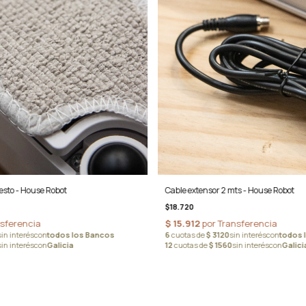
sto - House Robot
Cable extensor 2 mts - House Robot
$18.720