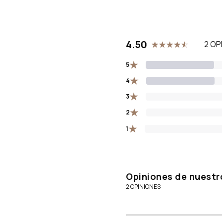
4.50
2 OP
★
5
★
4
★
3
★
2
★
1
Opiniones de nuestr
2 OPINIONES