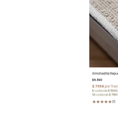
Almohadilla Repue
$9.360
(1)