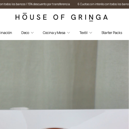
nto por transferencia
6 Cuotas sin interés con todos los bancos I 15% descuento por transfere
inación
Deco
Cocina y Mesa
Textil
Starter Packs