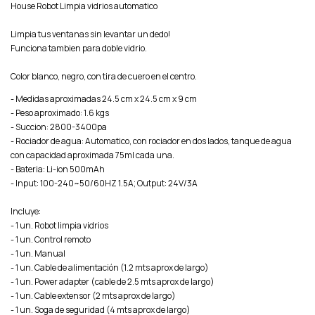
House Robot Limpia vidrios automatico
Limpia tus ventanas sin levantar un dedo!
Funciona tambien para doble vidrio.
Color blanco, negro, con tira de cuero en el centro.
- Medidas aproximadas 24.5 cm x 24.5 cm x 9 cm
- Peso aproximado: 1.6 kgs
- Succion: 2800-3400pa
- Rociador de agua: Automatico, con rociador en dos lados, tanque de agua
con capacidad aproximada 75ml cada una.
- Bateria: Li-ion 500mAh
- Input: 100-240~50/60HZ 1.5A; Output: 24V/3A
Incluye:
- 1 un. Robot limpia vidrios
- 1 un. Control remoto
- 1 un. Manual
- 1 un. Cable de alimentación (1.2 mts aprox de largo)
- 1 un. Power adapter (cable de 2.5 mts aprox de largo)
- 1 un. Cable extensor (2 mts aprox de largo)
- 1 un. Soga de seguridad (4 mts aprox de largo)