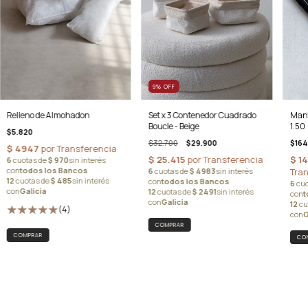
9
%
OFF
Relleno de Almohadon
Set x 3 Contenedor Cuadrado
Mant
Boucle - Beige
1.50
$5.820
$32.700
$29.900
$164
(4)
COMPRAR