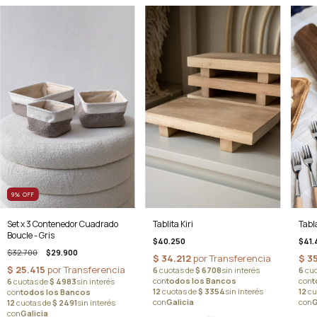
9
%
OFF
Set x 3 Contenedor Cuadrado
Tablita Kiri
Tabl
Boucle - Gris
$40.250
$41.
$32.700
$29.900