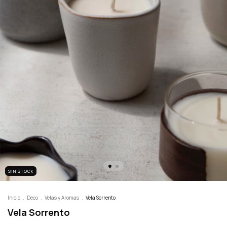
SIN STOCK
Inicio
.
Deco
.
Velas y Aromas
.
Vela Sorrento
Vela Sorrento