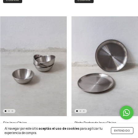
Dip Inox Chico
Plato Redondo Inox Chico
Al navegar por este sitio
aceptás el uso de cookies
para agilizar tu
$6.700
$12.900
ENTENDIDO
experiencia de compra.