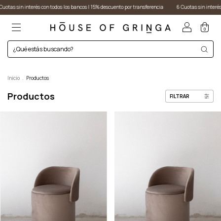
ento por transferencia
6 Cuotas sin interés con todos los bancos I 15% descuento por transfer
0
Inicio
.
Productos
Productos
FILTRAR