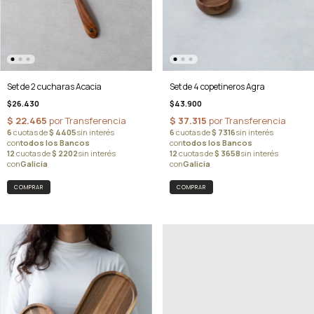
Set de 2 cucharas Acacia
Set de 4 copetineros Agra
$26.430
$43.900