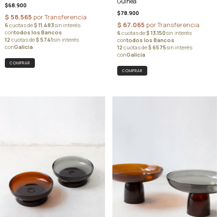
Guinea
$68.900
$78.900