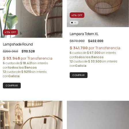
40
%
OFF
45
%
OFF
Lampara Totem XL
$670.000
$402.000
Lampshade Round
$200.960
$110.528