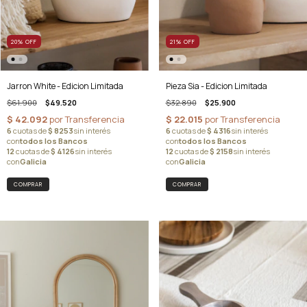
20
%
OFF
21
%
OFF
Jarron White - Edicion Limitada
Pieza Sia - Edicion Limitada
$61.900
$49.520
$32.890
$25.900