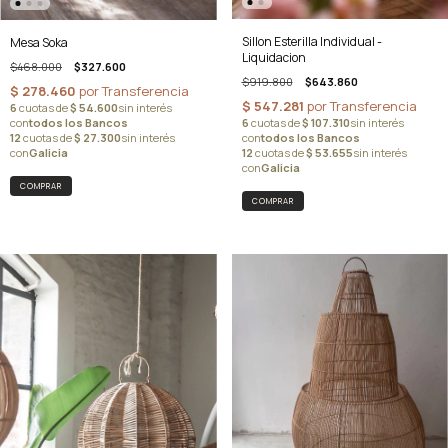
Sillon Esterilla Individual -
Mesa Soka
Liquidacion
$468.000
$327.600
$919.800
$643.860
COMPRAR