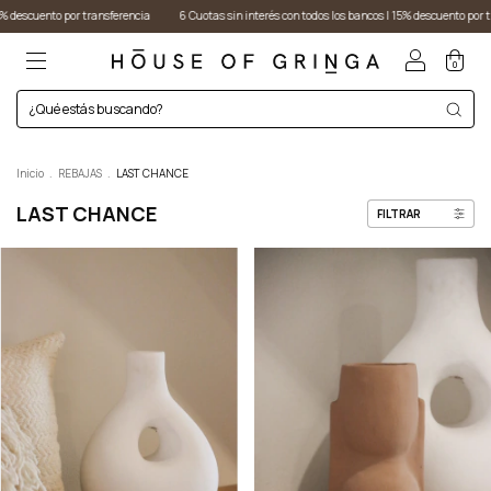
transferencia
6 Cuotas sin interés con todos los bancos I 15% descuento por transferencia
0
Inicio
.
REBAJAS
.
LAST CHANCE
LAST CHANCE
FILTRAR