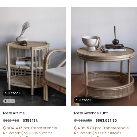
SIN STOCK
SIN STOCK
Mesa Redonda Kunti
Mesa Arrime
$1.060.050
$583.027,50
$620.766
$358.134