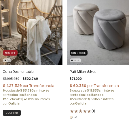
50
%
OFF
SIN STOCK
Cuna Desmontable
Puff Milan Velvet
$1.005.480
$502.740
$71.000
(1)
+1