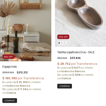
35
%
OFF
Tablita copetinero Dúo - SALE
30
%
OFF
$52.040
$33.826
Espejo Indo
$303.160
$212.212