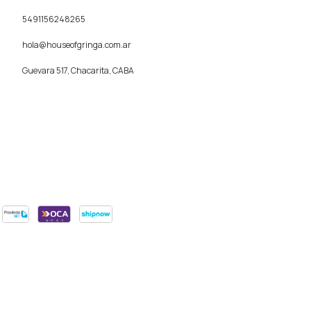
5491156248265
hola@houseofgringa.com.ar
Guevara 517, Chacarita, CABA