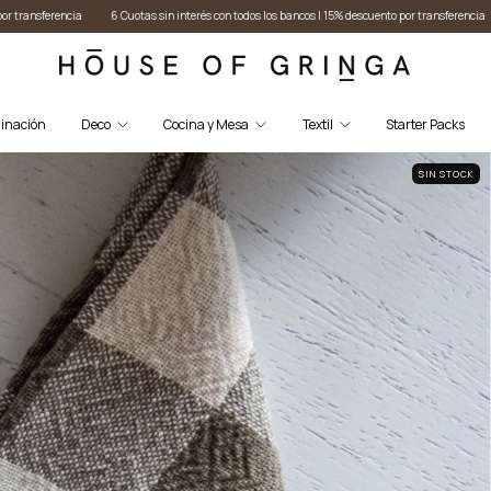
interés con todos los bancos I 15% descuento por transferencia
6 Cuotas sin interés con todos 
inación
Deco
Cocina y Mesa
Textil
Starter Packs
SIN STOCK