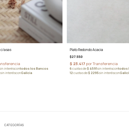
Plato Redondo Acacia
 c/asas
$27.550
CATEGORÍAS