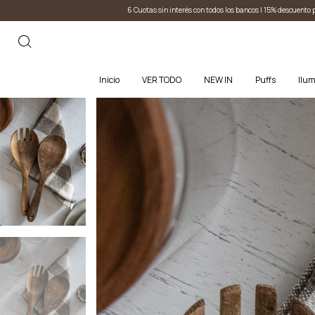
6 Cuotas sin interés con todos los bancos I 15% descuento por transferencia
6 Cuotas sin 
Inicio
VER TODO
NEW IN
Puffs
Ilum