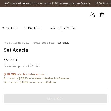
los bancos I 15% descuento por transferencia
6 Cuotas sin interés con todos los bancos I 15% 
0
GIFT CARD
REBAJAS
Robot Limpia Vidrios
Inicio
.
Cocina y Mesa
.
Accesorios de mesa
.
Set Acacia
Set Acacia
$21.430
Precio sin impuestos
$17.710,74