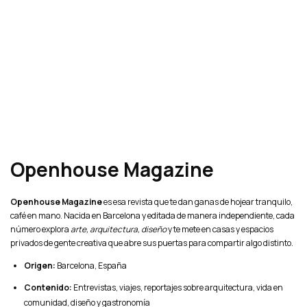
Openhouse Magazine
Openhouse Magazine
es esa revista que te dan ganas de hojear tranquilo,
café en mano. Nacida en Barcelona y editada de manera independiente, cada
número explora
arte, arquitectura, diseño
y te mete en casas y espacios
privados de gente creativa que abre sus puertas para compartir algo distinto.
Origen:
Barcelona, España
Contenido:
Entrevistas, viajes, reportajes sobre arquitectura, vida en
comunidad, diseño y gastronomía