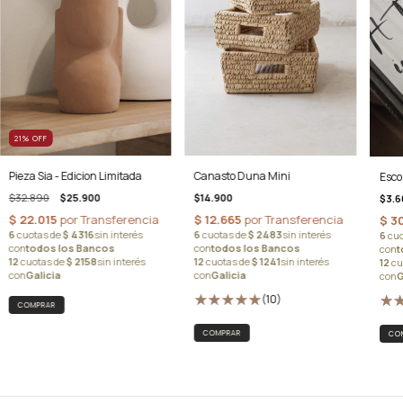
21
%
OFF
Canasto Duna Mini
Pieza Sia - Edicion Limitada
Esco
$14.900
$32.890
$25.900
$3.6
(10)
COMPRAR