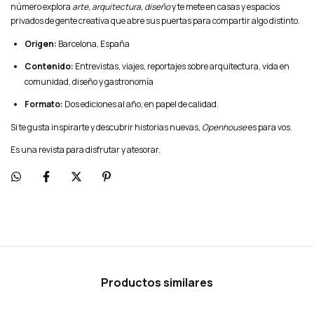
número explora
arte, arquitectura, diseño
y te mete en casas y espacios
privados de gente creativa que abre sus puertas para compartir algo distinto.
Origen:
Barcelona, España
Contenido:
Entrevistas, viajes, reportajes sobre arquitectura, vida en
comunidad, diseño y gastronomía
Formato:
Dos ediciones al año, en papel de calidad.
Si te gusta inspirarte y descubrir historias nuevas,
Openhouse
es para vos.
Es una revista para disfrutar y atesorar.
Productos similares