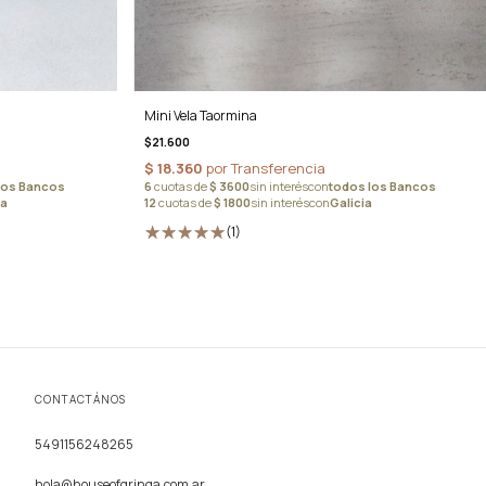
Mini Vela Taormina
$21.600
(1)
CONTACTÁNOS
5491156248265
hola@houseofgringa.com.ar