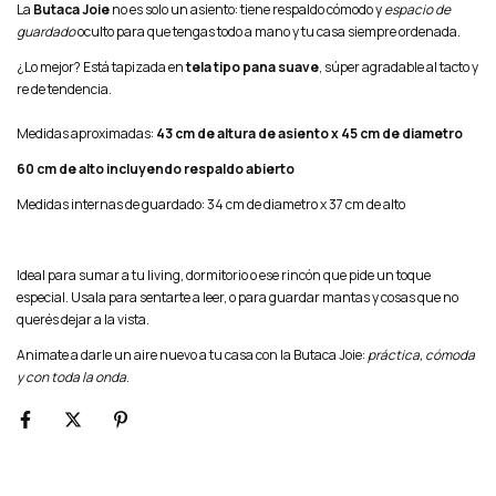
La
Butaca Joie
no es solo un asiento: tiene respaldo cómodo y
espacio de
guardado
oculto para que tengas todo a mano y tu casa siempre ordenada.
¿Lo mejor? Está tapizada en
tela tipo pana suave
, súper agradable al tacto y
re de tendencia.
Medidas aproximadas:
43 cm de altura de asiento x 45 cm de diametro
60 cm de alto incluyendo respaldo abierto
Medidas internas de guardado: 34 cm de diametro x 37 cm de alto
Ideal para sumar a tu living, dormitorio o ese rincón que pide un toque
especial. Usala para sentarte a leer, o para guardar mantas y cosas que no
querés dejar a la vista.
Animate a darle un aire nuevo a tu casa con la Butaca Joie:
práctica, cómoda
y con toda la onda
.