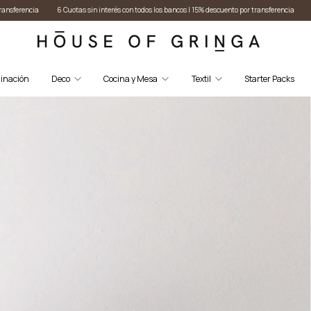
con todos los bancos I 15% descuento por transferencia
6 Cuotas sin interés con todos los ban
inación
Deco
Cocina y Mesa
Textil
Starter Packs