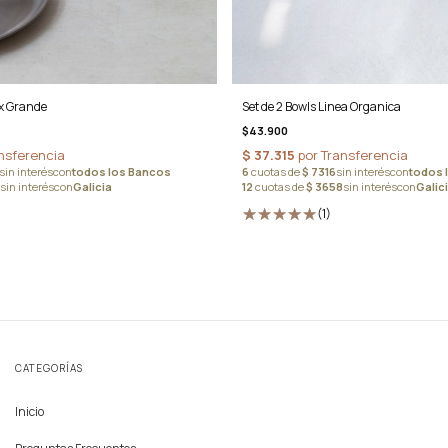
ox Grande
Set de 2 Bowls Linea Organica
$43.900
(1)
CATEGORÍAS
Inicio