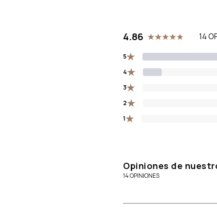
4.86
14 O
★
5
★
4
★
3
★
2
★
1
Opiniones de nuestr
14 OPINIONES