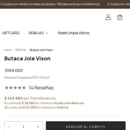
cos I 15% descuento por transferencia
6 Cuotas sin interés con todos los bancos I 15% descuen
0
GIFT CARD
REBAJAS
Robot Limpia Vidrios
Inicio
.
NEW IN
.
Butaca Joie Vison
Butaca Joie Vison
$169.000
Precio sin impuestos
$139.669,42
14 Reseñas