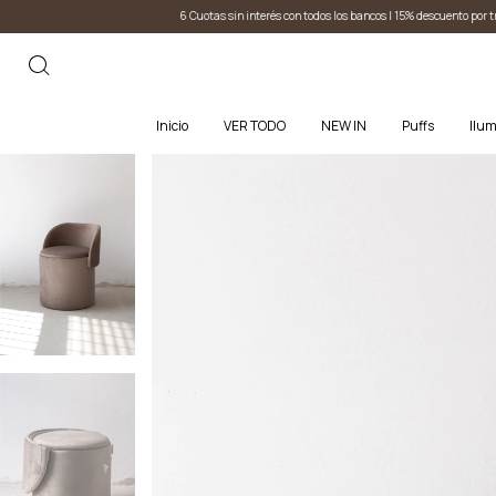
uotas sin interés con todos los bancos I 15% descuento por transferencia
6 Cuotas sin interés 
Inicio
VER TODO
NEW IN
Puffs
Ilum