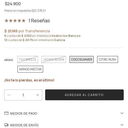
$24.900
Precio sin impuestos
$20.578,51
1 Reseñas
TILO BREEZE
JAZMIN BLOOM
COCO SUMMER
CITRIC RUSH
AROMA
MANGO NECTAR
¡No te lo pierdas, es el último!
MEDIOS DE PAGO
MEDIOS DE ENVÍO