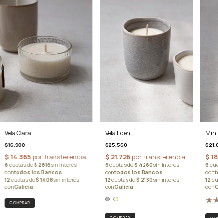
Vela Clara
Vela Eden
Mini
$16.900
$25.560
$21.
COMPRAR