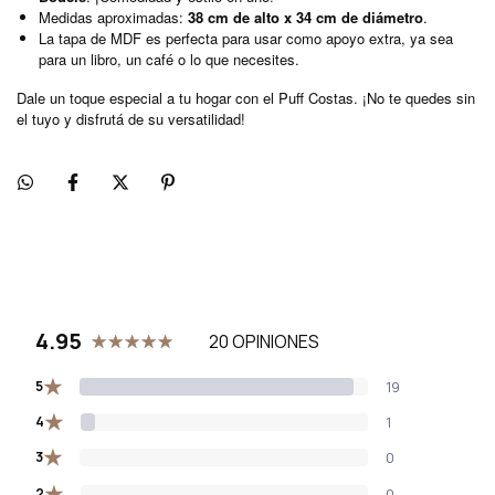
Medidas aproximadas:
38 cm de alto x 34 cm de diámetro
.
La tapa de MDF es perfecta para usar como apoyo extra, ya sea
para un libro, un café o lo que necesites.
Dale un toque especial a tu hogar con el Puff Costas. ¡No te quedes sin
el tuyo y disfrutá de su versatilidad!
4.95
20 OPINIONES
★
5
19
★
4
1
★
3
0
★
2
0