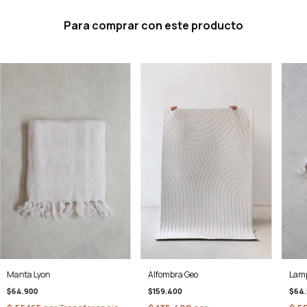
Para comprar con este producto
Manta Lyon
Alfombra Geo
Lamp
$64.900
$159.400
$64.