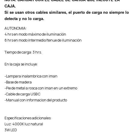
CAJA.
Si se usan otros cables similares, el puerto de carga no siempre lo
detecta y no lo carga.
AUTONOMIA:
4 hrs en modo máximo de iluminación
8 hrs en modo intermedio/tenue de iluminación
Tiempo de carga: 3 hrs.
En la caja se incluye:
-Lampara inalambrica con iman
-Base de madera
-Pie de metal a rosca con iman en un extremo
-Cable de carga USB C
-Manual con informacion del producto
Especificaciones adicionales:
Luz: 4000K luz natural
3W LED