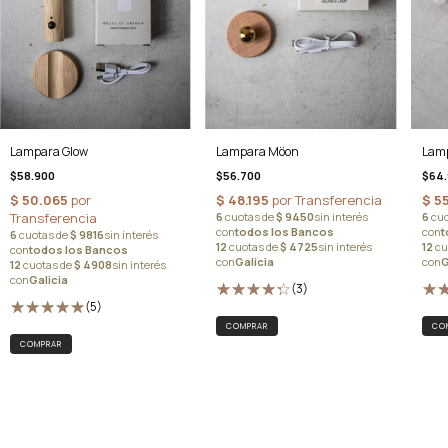
Lampara Glow
Lampara Möon
Lamp
$58.900
$56.700
$64.
(3)
(5)