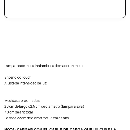
Lamparas de mesa inalambrica de madera y metal
Encendido Touch
Ajuste de intensidad de luz
Medidas aproximadas
20 cm de largo x 2,5 cm de diametro (lampara sola)
40 cm de alto total
Base de 22 cm de diametro x 1,5 cm de alto
NOTA: CARGAR CON EL CABLE DE CARGA QUE INLCUYE LA