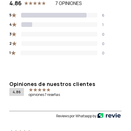
4.86
7 OPINIONES
★
5
6
★
4
1
★
3
0
★
2
0
★
1
0
Opiniones de nuestros clientes
4.86
opiniones 7 reseñas
Reviews por Whatsapp by