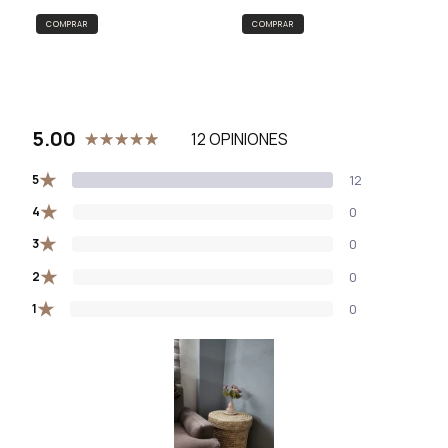
COMPRAR
5.00
12 OPINIONES
★
5
12
★
4
0
★
3
0
★
2
0
★
1
0