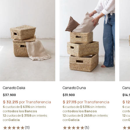
Cana
Canasto Daka
Canasto Duna
$14.
$37.900
$31.900
(11)
(5)