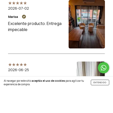
2026-07-02
Marisa
Excelente producto. Entrega
impecable
2026-06-25
Monica
Al navegar por este sitio
aceptás el uso de cookies
para agilizar tu
ENTENDIDO
Excelente producto y excelente
experiencia de compra.
atención en el local!!