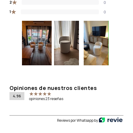
★
2
0
★
1
0
Opiniones de nuestros clientes
4.96
opiniones 23 reseñas
Reviews por Whatsapp by