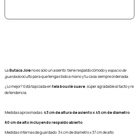
La
Butaca Joie
no es solo un asiento: tiene respaldo cómodo y
espacio de
guardado
oculto para que tengas todo a mano y tu casa siempre ordenada.
¿Lo mejor? Está tapizada en
tela bouclé suave
, súper agradable al tacto y re
de tendencia.
Medidas aproximadas:
43 cm de altura de asiento x 45 cm de diametro
60 cm de alto incluyendo respaldo abierto
Medidas internas de guardado: 34 cm de diametro x 37 cm de alto