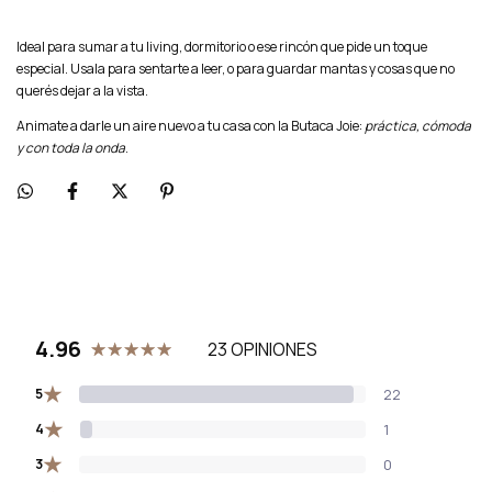
Ideal para sumar a tu living, dormitorio o ese rincón que pide un toque
especial. Usala para sentarte a leer, o para guardar mantas y cosas que no
querés dejar a la vista.
Animate a darle un aire nuevo a tu casa con la Butaca Joie:
práctica, cómoda
y con toda la onda
.
4.96
23 OPINIONES
★
5
22
★
4
1
★
3
0