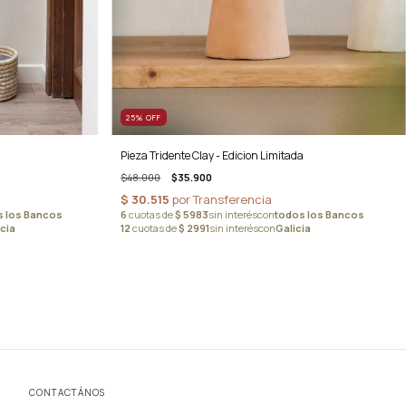
25
%
OFF
Pieza Tridente Clay - Edicion Limitada
$48.000
$35.900
CONTACTÁNOS