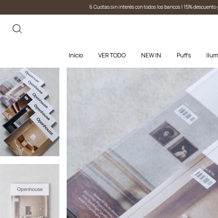
6 Cuotas sin interés con todos los bancos I 15% descuento por transferencia
6 Cuotas 
Inicio
VER TODO
NEW IN
Puffs
Ilum