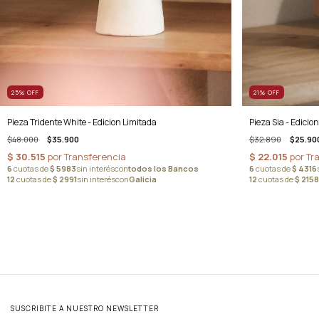
25
%
OFF
21
%
OFF
Pieza Tridente White - Edicion Limitada
Pieza Sia - Edicio
$48.000
$35.900
$32.890
$25.90
SUSCRIBITE A NUESTRO NEWSLETTER