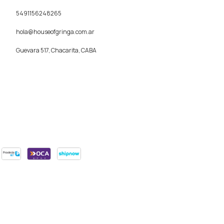
5491156248265
hola@houseofgringa.com.ar
Guevara 517, Chacarita, CABA