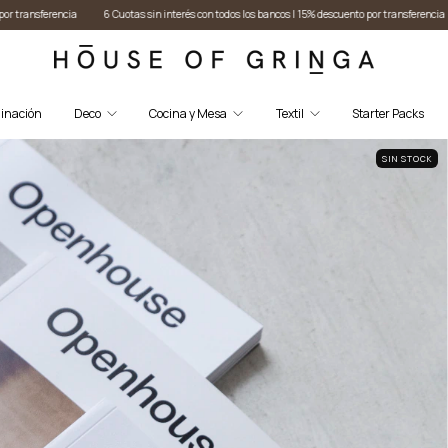
sin interés con todos los bancos I 15% descuento por transferencia
6 Cuotas sin interés con to
inación
Deco
Cocina y Mesa
Textil
Starter Packs
SIN STOCK