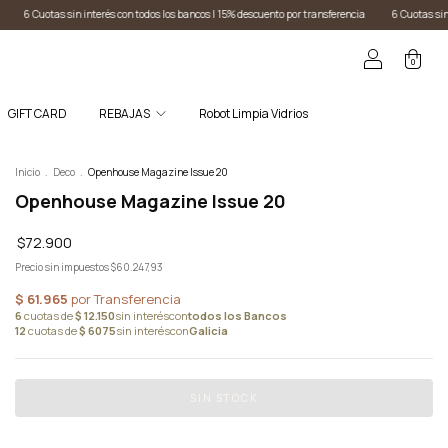
dos los bancos I 15% descuento por transferencia
6 Cuotas sin interés con todos los bancos I 
0
GIFT CARD
REBAJAS
Robot Limpia Vidrios
Inicio
.
Deco
.
Openhouse Magazine Issue 20
Openhouse Magazine Issue 20
$72.900
Precio sin impuestos
$60.247,93