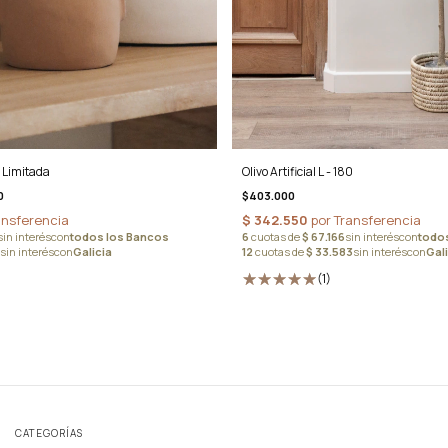
n Limitada
Olivo Artificial L - 180
0
$403.000
(1)
CATEGORÍAS