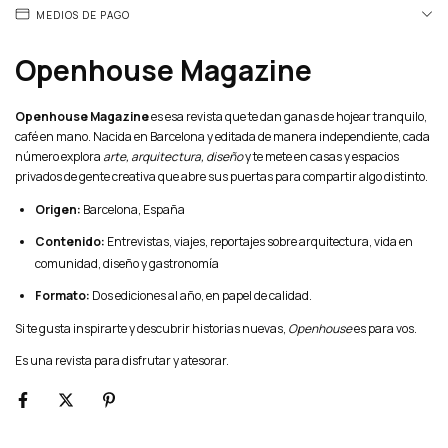
MEDIOS DE PAGO
Openhouse Magazine
Openhouse Magazine
es esa revista que te dan ganas de hojear tranquilo,
café en mano. Nacida en Barcelona y editada de manera independiente, cada
número explora
arte, arquitectura, diseño
y te mete en casas y espacios
privados de gente creativa que abre sus puertas para compartir algo distinto.
Origen:
Barcelona, España
Contenido:
Entrevistas, viajes, reportajes sobre arquitectura, vida en
comunidad, diseño y gastronomía
Formato:
Dos ediciones al año, en papel de calidad.
Si te gusta inspirarte y descubrir historias nuevas,
Openhouse
es para vos.
Es una revista para disfrutar y atesorar.