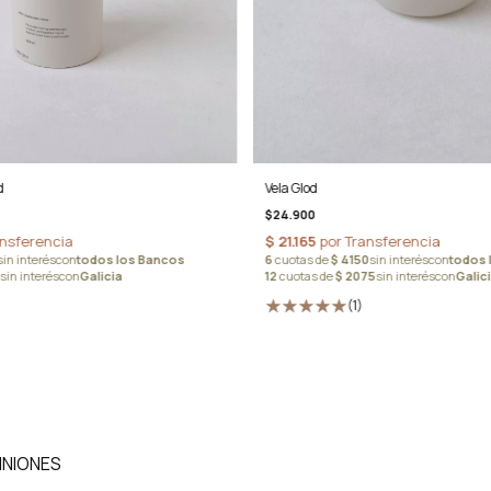
d
Vela Glod
$24.900
(1)
INIONES