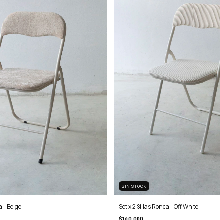
SIN STOCK
a - Beige
Set x 2 Sillas Ronda - Off White
$140.000