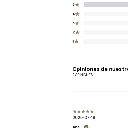
★
5
★
4
★
3
★
2
★
1
Opiniones de nuestr
2 OPINIONES
2026-07-18
Ana