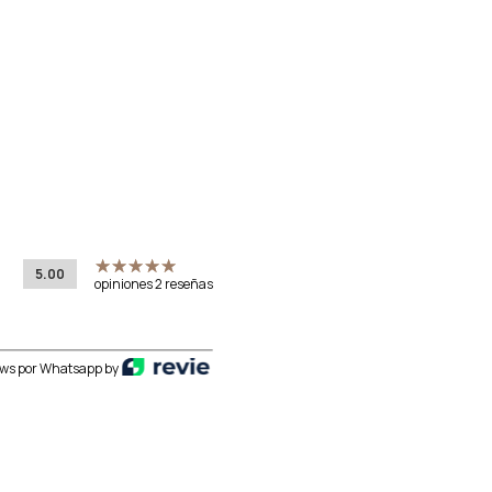
5.00
opiniones 2 reseñas
ws por Whatsapp by