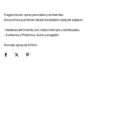
Fragancias en spray para telas y ambientes.
Dos aromas que llenan de personalidad cualquier espacio:
- Maderas del Oriente, con notas intensas y sofisticadas.
- Avellanas y Pistachos, dulce y acogedor.
Formato spray de 500ml