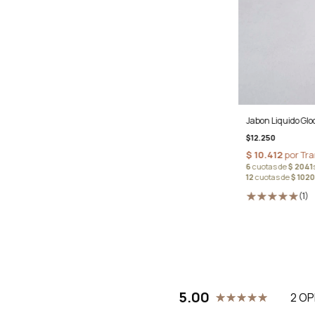
Jabon Liquido Glo
$12.250
(1)
5.00
2 OP