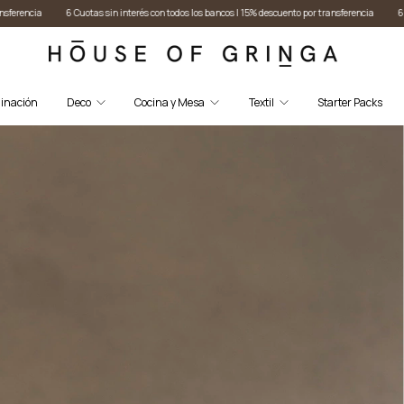
ancos I 15% descuento por transferencia
6 Cuotas sin interés con todos los bancos I 15% descu
inación
Deco
Cocina y Mesa
Textil
Starter Packs