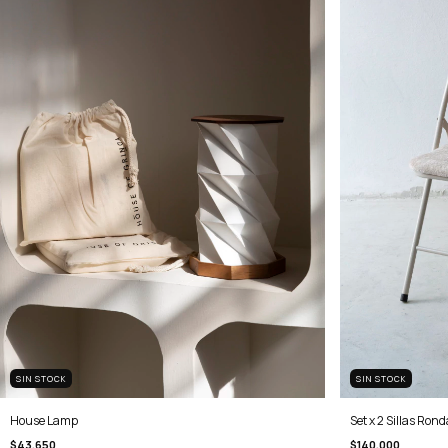
SIN STOCK
SIN STOCK
House Lamp
Set x 2 Sillas Rond
$43.650
$140.000