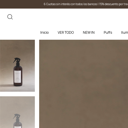
és con todos los bancos I 15% descuento por transferencia
6 Cuotas sin interés con todos los b
Inicio
VER TODO
NEW IN
Puffs
Ilum