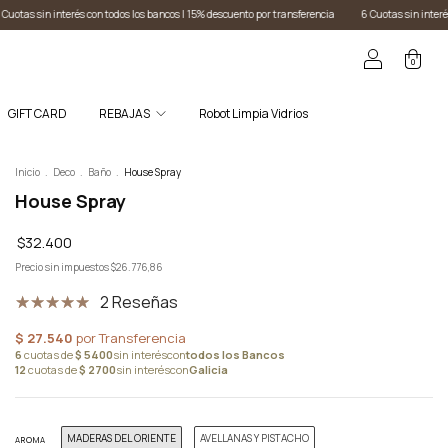
ento por transferencia
6 Cuotas sin interés con todos los bancos I 15% descuento por transfere
0
GIFT CARD
REBAJAS
Robot Limpia Vidrios
Inicio
.
Deco
.
Baño
.
House Spray
House Spray
$32.400
Precio sin impuestos
$26.776,86
2 Reseñas
MADERAS DEL ORIENTE
AVELLANAS Y PISTACHO
AROMA