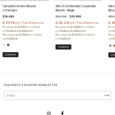
Set 
Set x 3 Contenedor Cuadrado
Canasto Cilindro Boucle
Boucl
Boucle - Beige
c/manijas
$32.
$32.700
$29.900
$36.680
COMPRAR
SUSCRIBITE A NUESTRO NEWSLETTER