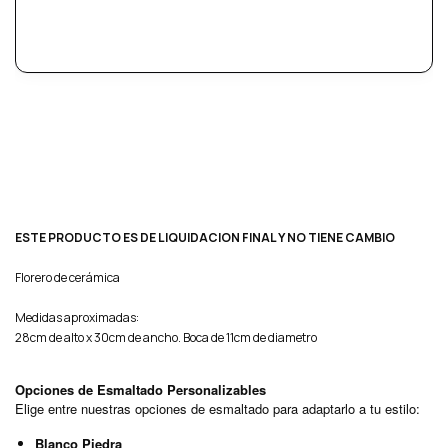
ESTE PRODUCTO ES DE LIQUIDACION FINAL Y NO TIENE CAMBIO
Florero de cerámica
Medidas aproximadas:
28cm de alto x 30cm de ancho. Boca de 11cm de diametro
Opciones de Esmaltado Personalizables
Elige entre nuestras opciones de esmaltado para adaptarlo a tu estilo:
Blanco Piedra