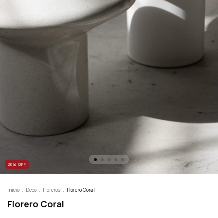
20
%
OFF
Inicio
.
Deco
.
Floreros
.
Florero Coral
Florero Coral