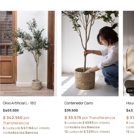
SIN
Hou
Olivo Artificial L - 180
Contenedor Cairo
$43.
$403.000
$39.500