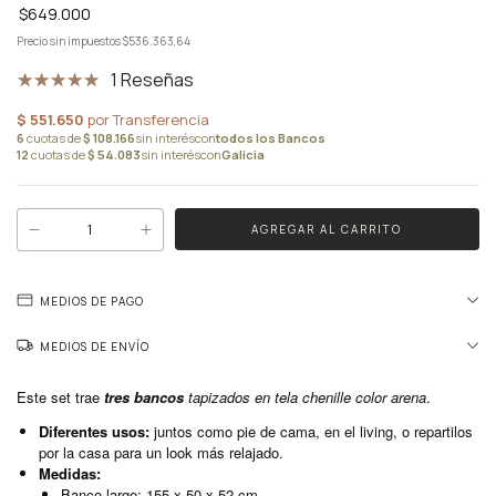
$649.000
Precio sin impuestos
$536.363,64
1 Reseñas
MEDIOS DE PAGO
MEDIOS DE ENVÍO
Este set trae
tres bancos
tapizados en tela chenille color arena
.
Diferentes usos:
juntos como pie de cama, en el living, o repartilos
por la casa para un look más relajado.
Medidas:
Banco largo: 155 x 50 x 52 cm.