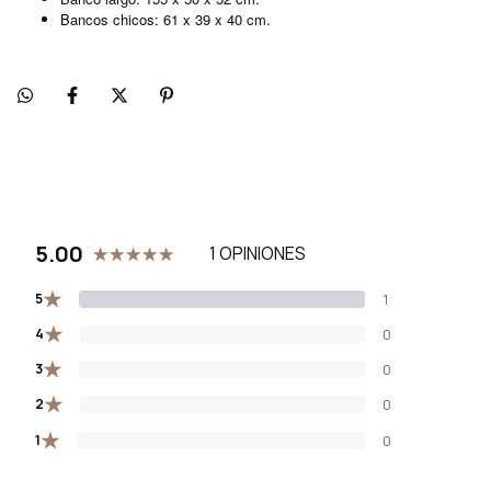
Bancos chicos: 61 x 39 x 40 cm.
5.00
1 OPINIONES
★
5
1
★
4
0
★
3
0
★
2
0
★
1
0